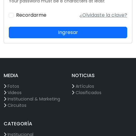
Your password must be 8 characters at least
Recordarme
¿Olvidaste la clave?
Ingresar
MEDIA
NOTICIAS
Fotos
Artículos
Videos
Clasificados
Institucional & Marketing
Circuitos
CATEGORÍA
Institucional